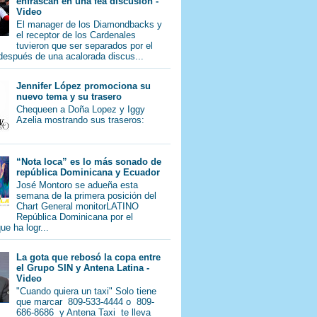
enfrascan en una fea discusión -
Video
El manager de los Diamondbacks y
el receptor de los Cardenales
tuvieron que ser separados por el
 después de una acalorada discus...
Jennifer López promociona su
nuevo tema y su trasero
Chequeen a Doña Lopez y Iggy
Azelia mostrando sus traseros:
“Nota loca” es lo más sonado de
república Dominicana y Ecuador
José Montoro se adueña esta
semana de la primera posición del
Chart General monitorLATINO
República Dominicana por el
e ha logr...
La gota que rebosó la copa entre
el Grupo SIN y Antena Latina -
Video
"Cuando quiera un taxi" Solo tiene
que marcar 809-533-4444 o 809-
686-8686 y Antena Taxi te lleva