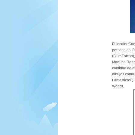
El locutor Gar
personajes. F
(Blue Falcon)
Man) de Ren y
cantidad de d
dibujos como 
Fantasticos (
World).