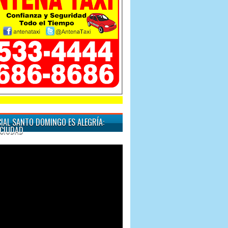
"Cuando quiera un taxi" So
IAL SANTO DOMINGO ES ALEGRÍA:
CIUDAD