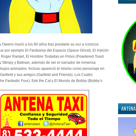
y Owens murió a los 80 años tras prestarle su voz a iconicos
ue por ejemplo El Fantasma del Espacio (Space Ghost), El Halcón
, Roger Ramjet, El Hombre Tostadas en Polvo (Powdered Toast
 Stimpy y Batman, además de ser el narrador de inmensa
ibujos animados. Incluso apareció él mismo como personaje en
Garfield y sus amigos (Garfield and Friends), Los Cuatro
The Fantastic Four), Eek the Cat y El Mundo de Bobby (Bobby’s
ANTENA