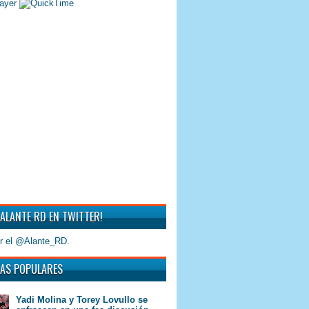
 ALANTE RD EN TWITTER!
r el @Alante_RD.
AS POPULARES
Yadi Molina y Torey Lovullo se