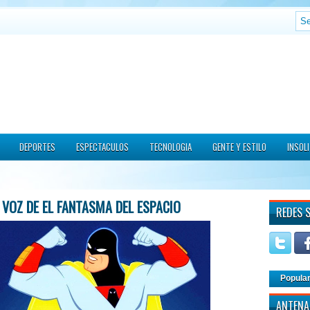
DEPORTES
ESPECTACULOS
TECNOLOGIA
GENTE Y ESTILO
INSOL
 VOZ DE EL FANTASMA DEL ESPACIO
REDES 
Popula
ANTENA