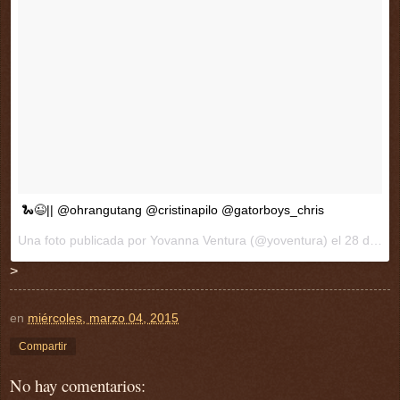
🐍😉|| @ohrangutang @cristinapilo @gatorboys_chris
Una foto publicada por Yovanna Ventura (@yoventura) el
28 de Feb de 2015 a la(s) 12:32 PST
>
en
miércoles, marzo 04, 2015
Compartir
No hay comentarios: