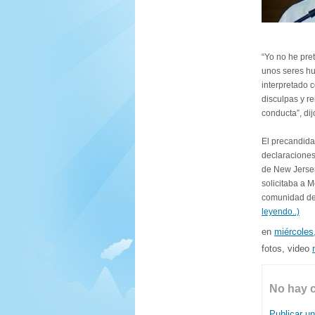
“Yo no he pre
unos seres hu
interpretado 
disculpas y re
conducta”, di
El precandida
declaraciones
de New Jerser
solicitaba a M
comunidad de
leyendo..)
en
miércoles,
fotos, video
No hay 
Publicar u