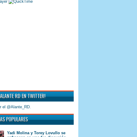
 ALANTE RD EN TWITTER!
r el @Alante_RD.
AS POPULARES
Yadi Molina y Torey Lovullo se