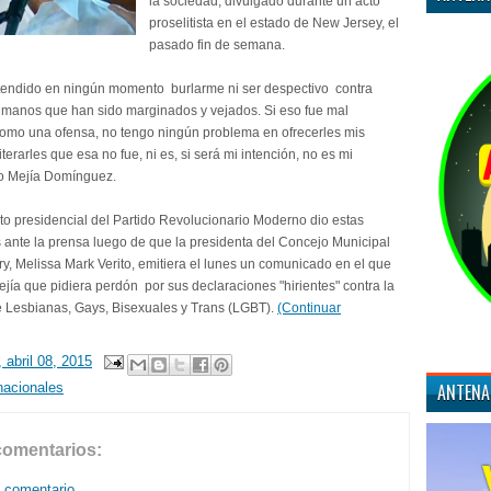
la sociedad, divulgado durante un acto
proselitista en el estado de New Jersey, el
pasado fin de semana.
tendido en ningún momento burlarme ni ser despectivo contra
manos que han sido marginados y vejados. Si eso fue mal
como una ofensa, no tengo ningún problema en ofrecerles mis
iterarles que esa no fue, ni es, si será mi intención, no es mi
jo Mejía Domínguez.
to presidencial del Partido Revolucionario Moderno dio estas
 ante la prensa luego de que la presidenta del Concejo Municipal
y, Melissa Mark Verito, emitiera el lunes un comunicado en el que
ejía que pidiera perdón por sus declaraciones "hirientes" contra la
 Lesbianas, Gays, Bisexuales y Trans (LGBT).
(Continuar
 abril 08, 2015
nacionales
ANTENA
comentarios:
n comentario