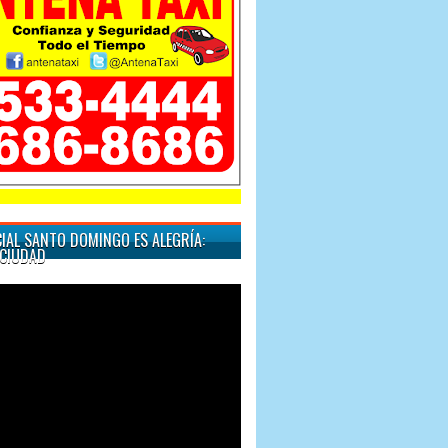
"Cuando quiera un tax
IAL SANTO DOMINGO ES ALEGRÍA:
CIUDAD