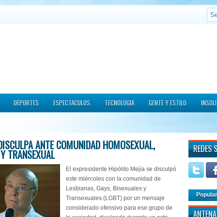
DEPORTES
ESPECTACULOS
TECNOLOGIA
GENTE Y ESTILO
INSOL
 DISCULPA ANTE COMUNIDAD HOMOSEXUAL,
REDES 
 Y TRANSEXUAL
El expresidente Hipólito Mejía se disculpó
este miércoles con la comunidad de
Lesbianas, Gays, Bisexuales y
Popula
Transexuales (LGBT) por un mensaje
considerado ofensivo para ese grupo de
ANTENA