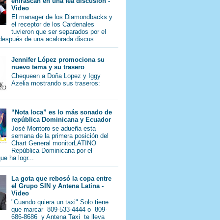
enfrascan en una fea discusión -
Video
El manager de los Diamondbacks y
el receptor de los Cardenales
tuvieron que ser separados por el
 después de una acalorada discus...
Jennifer López promociona su
nuevo tema y su trasero
Chequeen a Doña Lopez y Iggy
Azelia mostrando sus traseros:
“Nota loca” es lo más sonado de
república Dominicana y Ecuador
José Montoro se adueña esta
semana de la primera posición del
Chart General monitorLATINO
República Dominicana por el
e ha logr...
La gota que rebosó la copa entre
el Grupo SIN y Antena Latina -
Video
"Cuando quiera un taxi" Solo tiene
que marcar 809-533-4444 o 809-
686-8686 y Antena Taxi te lleva