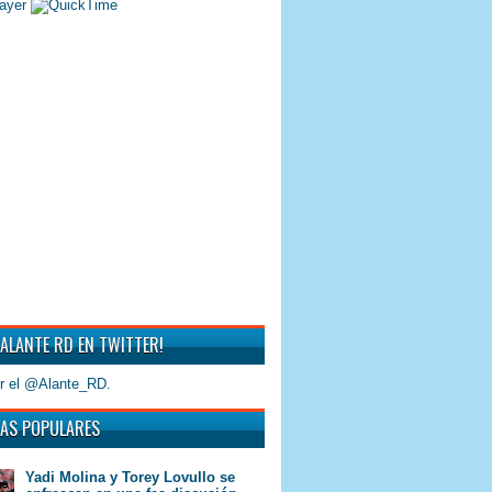
 ALANTE RD EN TWITTER!
r el @Alante_RD.
AS POPULARES
Yadi Molina y Torey Lovullo se