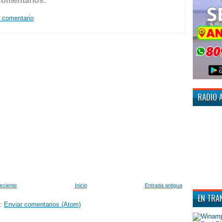
comentarios:
n comentario
RADIO 
eciente
Inicio
Entrada antigua
EN TRA
a:
Enviar comentarios (Atom)