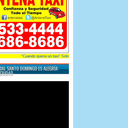
"Cuando quiera un taxi" Solo tiene que marcar 809-686-8686 o 809-533-4444
IAL SANTO DOMINGO ES ALEGRÍA:
CIUDAD