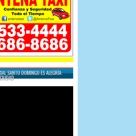
"Cuando quiera un taxi" 
IAL SANTO DOMINGO ES ALEGRÍA:
CIUDAD