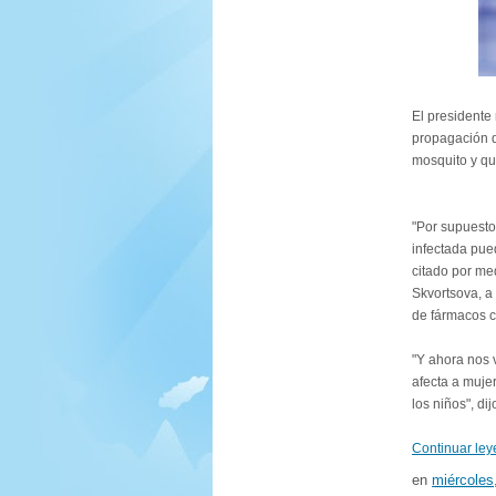
El presidente 
propagación d
mosquito y qu
"Por supuesto
infectada pued
citado por med
Skvortsova, a 
de fármacos c
"Y ahora nos 
afecta a muje
los niños", dij
Continuar ley
en
miércoles