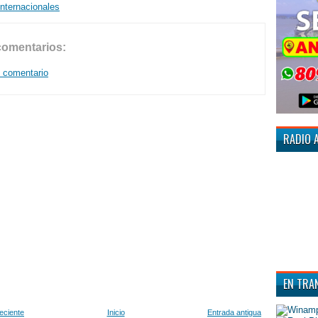
Internacionales
comentarios:
n comentario
RADIO 
EN TRA
eciente
Inicio
Entrada antigua