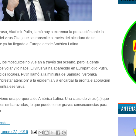
ruso, Vladímir Putin, llamó hoy a extremar la precaución ante la
el virus Zika, que se transmite a través del picadura de un
e ya ha llegado a Europa desde América Latina.
, los mosquitos no vuelan a través del océano, pero la gente
e volar y lo hace. El virus ya ha aparecido en Europa", dijo Putin,
ios locales. Putin llamó a la ministra de Sanidad, Veronika
"prestar atención" a la epidemia y a encargar la pronta elaboración
ontra ese virus.
viene una porquería de América Latina. Una clase de virus (...) que
res embarazadas, lo que puede tener graves consecuencias para
ANTENA
o.
endo...
, enero 27, 2016