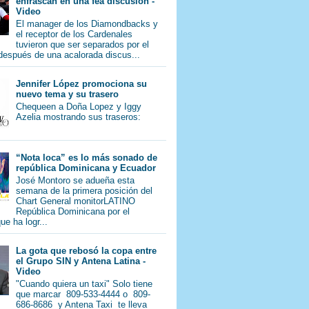
enfrascan en una fea discusión -
Video
El manager de los Diamondbacks y
el receptor de los Cardenales
tuvieron que ser separados por el
 después de una acalorada discus...
Jennifer López promociona su
nuevo tema y su trasero
Chequeen a Doña Lopez y Iggy
Azelia mostrando sus traseros:
“Nota loca” es lo más sonado de
república Dominicana y Ecuador
José Montoro se adueña esta
semana de la primera posición del
Chart General monitorLATINO
República Dominicana por el
e ha logr...
La gota que rebosó la copa entre
el Grupo SIN y Antena Latina -
Video
"Cuando quiera un taxi" Solo tiene
que marcar 809-533-4444 o 809-
686-8686 y Antena Taxi te lleva