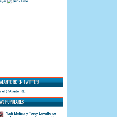
 ALANTE RD EN TWITTER!
r el @Alante_RD.
AS POPULARES
Yadi Molina y Torey Lovullo se