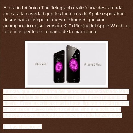
El diario británico The Telegraph realizó una descarnada
crítica a la novedad que los fanáticos de Apple esperaban
desde hacía tiempo: el nuevo iPhone 6, que vino
acompañado de su "versión XL" (Plus) y del Apple Watch, el
reloj inteligente de la marca de la manzanita.
La nota, que lleva la firma del periodista especializado Mark
Molloy, señala seis cuestionamientos al nuevo producto de
diseño. Entre las críticas que le hace, figuran no sólo puntos
en contra del nuevo teléfono celular, sino a la política de
entrega y discontinuidad que hace en cada lanzamiento.
1 - Las filtraciones