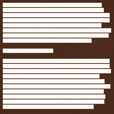
A medida que la gente se agolpa y arma campamentos
alrededor de las tiendas más significativas de Apple, las
filtraciones de las imágenes del nuevo producto comienzan
a aparecer en blogs especializados en tecnología y nuevas
tendencias. Esta vez no fue la excepción y decenas de
notas hicieron referencia al nuevo iPhone 6, aunque en esta
oportunidad nadie anticipó que eran dos los productos que
serían presentados en el bunker de la manzanita.
2 - La batería es una basura
En esto coinciden todos los usuarios de iPhone, cualquiera
sea su número de serie y modelo. Apple aún no le encontró
la vuelta a esta seria falencia que repercute en la calidad de
sus productos. El uso extensivo de este celular -como
proponen sus fabricantes al realizar sus presentaciones-
causa una inmediata descarga de la batería, lo que provoca
llevar un cargador adaptable (lo que hace groseramente
más grande el teléfono) o el cable para enchufar en cada
pared que se pueda, en todo momento. Al parecer, en su
sexta versión no cambiarían demasiado las cosas.