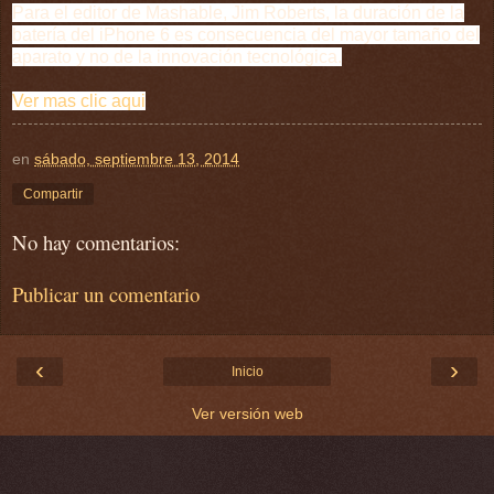
Para el editor de Mashable, Jim Roberts, la duración de la
batería del iPhone 6 es consecuencia del mayor tamaño del
aparato y no de la innovación tecnológica.
Ver mas clic aqui
en
sábado, septiembre 13, 2014
Compartir
No hay comentarios:
Publicar un comentario
‹
›
Inicio
Ver versión web