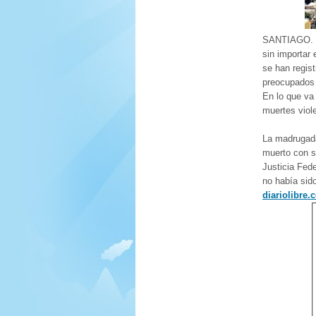
SANTIAGO
.
sin importar 
se han regis
preocupados 
En lo que va
muertes viol
La madrugada
muerto con s
Justicia Fede
no había sido
diariolibre.