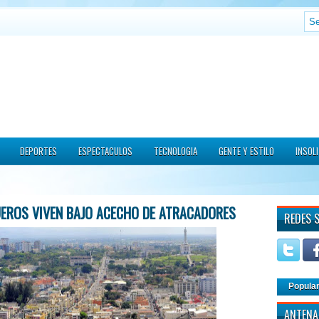
DEPORTES
ESPECTACULOS
TECNOLOGIA
GENTE Y ESTILO
INSOL
EROS VIVEN BAJO ACECHO DE ATRACADORES
REDES 
Popula
ANTENA