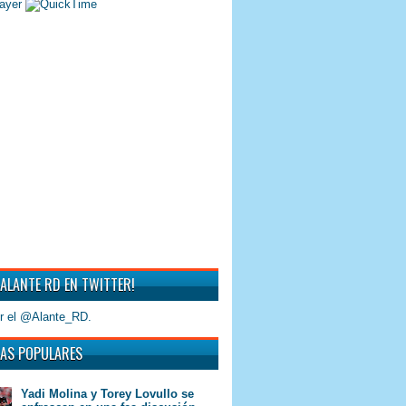
 ALANTE RD EN TWITTER!
r el @Alante_RD.
AS POPULARES
Yadi Molina y Torey Lovullo se