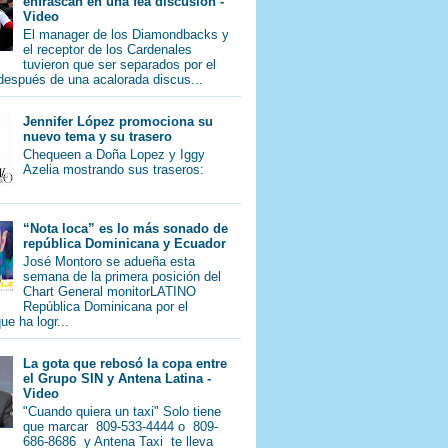
enfrascan en una fea discusión -
Video
El manager de los Diamondbacks y
el receptor de los Cardenales
tuvieron que ser separados por el
 después de una acalorada discus...
Jennifer López promociona su
nuevo tema y su trasero
Chequeen a Doña Lopez y Iggy
Azelia mostrando sus traseros:
“Nota loca” es lo más sonado de
república Dominicana y Ecuador
José Montoro se adueña esta
semana de la primera posición del
Chart General monitorLATINO
República Dominicana por el
e ha logr...
La gota que rebosó la copa entre
el Grupo SIN y Antena Latina -
Video
"Cuando quiera un taxi" Solo tiene
que marcar 809-533-4444 o 809-
686-8686 y Antena Taxi te lleva