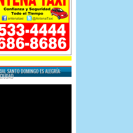
"Cuando quiera un taxi"
IAL SANTO DOMINGO ES ALEGRÍA:
CIUDAD