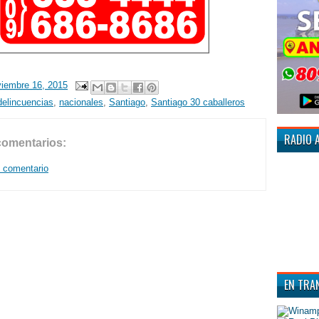
viembre 16, 2015
delincuencias
,
nacionales
,
Santiago
,
Santiago 30 caballeros
RADIO 
comentarios:
n comentario
EN TRA