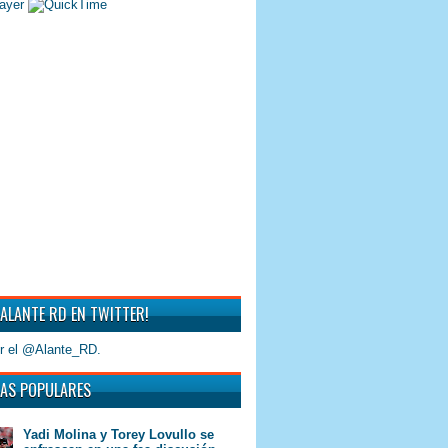
 ALANTE RD EN TWITTER!
r el @Alante_RD.
AS POPULARES
Yadi Molina y Torey Lovullo se