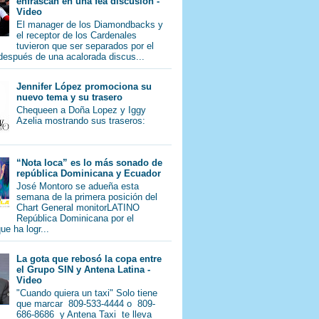
enfrascan en una fea discusión -
Video
El manager de los Diamondbacks y
el receptor de los Cardenales
tuvieron que ser separados por el
 después de una acalorada discus...
Jennifer López promociona su
nuevo tema y su trasero
Chequeen a Doña Lopez y Iggy
Azelia mostrando sus traseros:
“Nota loca” es lo más sonado de
república Dominicana y Ecuador
José Montoro se adueña esta
semana de la primera posición del
Chart General monitorLATINO
República Dominicana por el
e ha logr...
La gota que rebosó la copa entre
el Grupo SIN y Antena Latina -
Video
"Cuando quiera un taxi" Solo tiene
que marcar 809-533-4444 o 809-
686-8686 y Antena Taxi te lleva