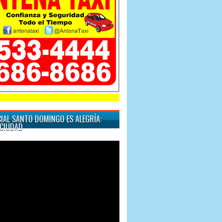
"Cuando quiera un
IAL SANTO DOMINGO ES ALEGRÍA:
CIUDAD