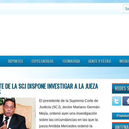
DEPORTES
ESPECTACULOS
TECNOLOGIA
GENTE Y ESTILO
INSOL
E DE LA SCJ DISPONE INVESTIGAR A LA JUEZA
REDES 
S
El presidente de la Suprema Corte de
Justicia (SCJ), doctor Mariano Germán
Mejía, ordenó ayer una investigación
Popula
sobre las circunstancias en las que la
ANTENA
jueza Aristida Mercedes ordenó la