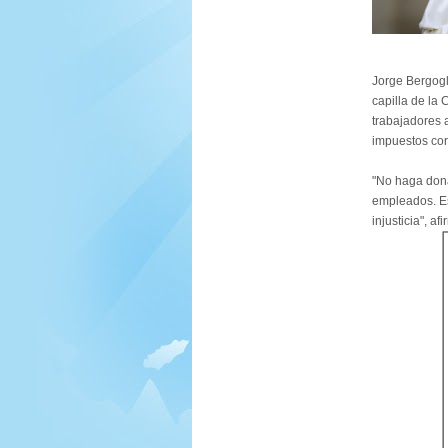
Jorge Bergogl
capilla de la
trabajadores a
impuestos cor
"No haga donat
empleados. Es
injusticia", afi