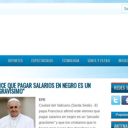
DEPORTES
ESPECTACULOS
TECNOLOGIA
GENTE Y ESTILO
INSOL
DICE QUE PAGAR SALARIOS EN NEGRO ES UN
REDES 
GRAVÍSIMO"
EFE
Ciudad del Vaticano (Santa Sede).- El
papa Francisco afirmó este viernes que
Popula
pagar salarios en negro es un "pecado
gravísimo" y que los cristianos que lo
ANTENA