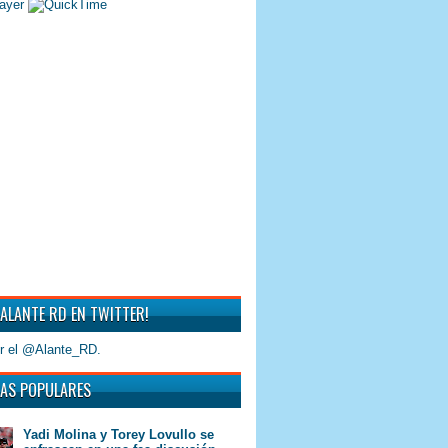
 ALANTE RD EN TWITTER!
r el @Alante_RD.
AS POPULARES
Yadi Molina y Torey Lovullo se