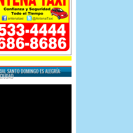
"Cuando quiera un t
IAL SANTO DOMINGO ES ALEGRÍA:
CIUDAD