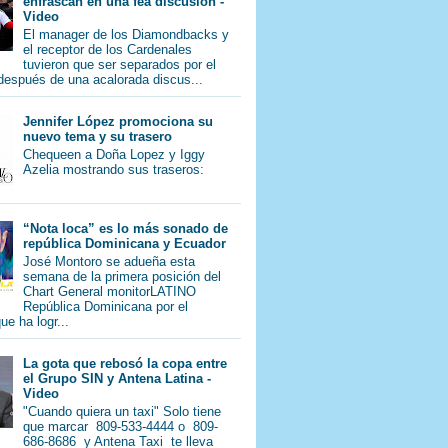
enfrascan en una fea discusión -
Video
El manager de los Diamondbacks y
el receptor de los Cardenales
tuvieron que ser separados por el
 después de una acalorada discus...
Jennifer López promociona su
nuevo tema y su trasero
Chequeen a Doña Lopez y Iggy
Azelia mostrando sus traseros:
“Nota loca” es lo más sonado de
república Dominicana y Ecuador
José Montoro se adueña esta
semana de la primera posición del
Chart General monitorLATINO
República Dominicana por el
e ha logr...
La gota que rebosó la copa entre
el Grupo SIN y Antena Latina -
Video
"Cuando quiera un taxi" Solo tiene
que marcar 809-533-4444 o 809-
686-8686 y Antena Taxi te lleva