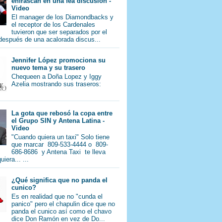
enfrascan en una fea discusión -
Video
El manager de los Diamondbacks y
el receptor de los Cardenales
tuvieron que ser separados por el
 después de una acalorada discus...
Jennifer López promociona su
nuevo tema y su trasero
Chequeen a Doña Lopez y Iggy
Azelia mostrando sus traseros:
La gota que rebosó la copa entre
el Grupo SIN y Antena Latina -
Video
"Cuando quiera un taxi" Solo tiene
que marcar 809-533-4444 o 809-
686-8686 y Antena Taxi te lleva
iera... ...
¿Qué significa que no panda el
cunico?
Es en realidad que no "cunda el
panico" pero el chapulin dice que no
panda el cunico así como el chavo
dice Don Ramón en vez de Do...