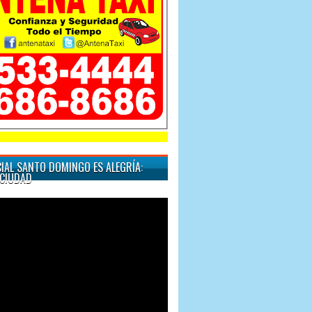
"Cuando quiera un taxi" Sol
IAL SANTO DOMINGO ES ALEGRÍA:
CIUDAD