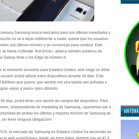
coreana Samsung busca mercados para sus últimas novedades y
oción no va a dejar indiferente a nadie: quiere que los usuarios
eben sus últimos móviles y se convenzan para cambiar. Este
 se llama «Ultimate Test Drive», abarca móviles punteros de
 Galaxy Note o los Edge de número 6.
or el momento exclusivo para Estados Unidos, solo exige un dólar
l usuario podrá utilizar estos dispositivos durante 30 días. Este
l teléfono que quiera, que vendrá con una tarjeta sim activada y
guía «paso a paso» para utilizarlo.
30 días, podrá tener una opción de compra del dispositivo. Para
lomon, vicepresidenta de marketing de Samsung, «queremos dar a
ANTENA
portunidad de probar los últimos y mejores móviles de Samsung de
 sin tener ninguna obligación».
 2015, el mercado de Samsung en Estados Unidos ha decrecido en
n la web «comScore». Apple, en esos datos, domina con un 42.6