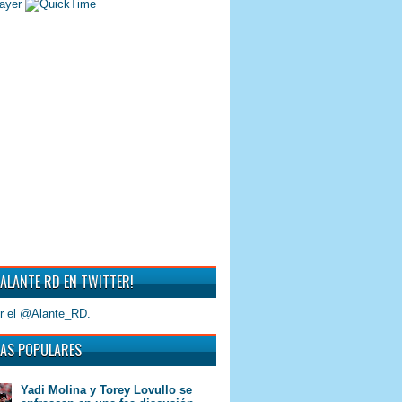
 ALANTE RD EN TWITTER!
r el @Alante_RD.
AS POPULARES
Yadi Molina y Torey Lovullo se