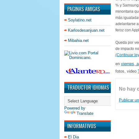
% y Samsung 
PAGINAS AMIGAS
minoritaria q
más igualada
Soylatino.net
adelantarse a
Karlosdesanjuan.net
feroz con App
Mibahia.net
Queda por ve
de impacto no
(Continuar ley
en
viernes, 
fotos, video
TRADUCTOR IDIOMAS
No hay 
Publicar u
Powered by
Translate
INFORMATIVOS
El Dia